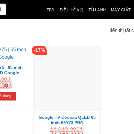
ĐIỀU HÒA
TIVI
TỦ LẠNH
MÁY GIẶT
Hiển thị tất 
-17%
5 | 65 inch
ED Google
000
₫
Giá
000
₫
hiện
tại
ỏ hàng
000₫.
là:
11.800.000₫.
Google TV Coocaa QLED 65
inch 65Y73 PRO
14.640.000
₫