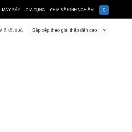
MÁY SẤY
GIA DỤNG
CHIA SẺ KINH NGHIỆM
Đã
cả 3 kết quả
sắp
xếp
theo
giá:
thấp
đến
cao