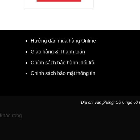
12.120.000₫.
là:
10.050.000₫.
Hướng dẫn mua hàng Online
Giao hàng & Thanh toán
Chính sách bảo hành, đổi trả
Chính sách bảo mật thông tin
Địa chỉ văn phòng: Số 6 ngõ 60 
khac rong