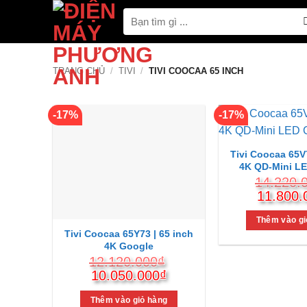
Bỏ
Tìm
qua
kiếm:
nội
dung
TRANG CHỦ
/
TIVI
/
TIVI COOCAA 65 INCH
-17%
-17%
Tivi Coocaa 65V7
4K QD-Mini L
14.220.
Giá
11.800.
gốc
là:
Thêm vào gi
Tivi Coocaa 65Y73 | 65 inch
14.220.
4K Google
12.120.000
₫
Giá
Giá
10.050.000
₫
gốc
hiện
là:
tại
Thêm vào giỏ hàng