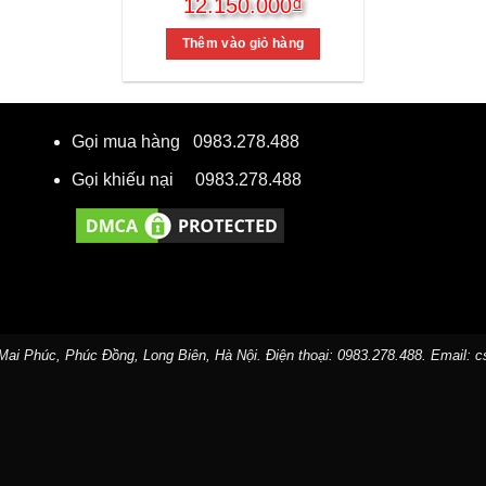
Giá
Giá
12.150.000
₫
gốc
hiện
là:
tại
Thêm vào giỏ hàng
14.640.000₫.
là:
12.150.000₫.
Gọi mua hàng
0983.278.488
Gọi khiếu nại
0983.278.488
Mai Phúc, Phúc Đồng, Long Biên, Hà Nội. Điện thoại:
0983.278.488
. Email:
c