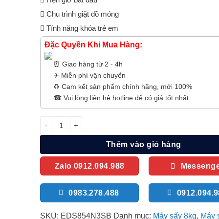
Chu trình giặt đồ mỏng
Tính năng khóa trẻ em
Đặc Quyền Khi Mua Hàng:
⏰ Giao hàng từ 2 - 4h
✈ Miễn phí vận chuyển
♻️ Cam kết sản phẩm chính hãng, mới 100%
☎ Vui lòng liên hệ hotline để có giá tốt nhất
Máy sấy Electrolux EDS854N3SB | 8.5 kg thông hơi s
Thêm vào giỏ hàng
Zalo 0912.094.988
Messenge
0983.278.488
0912.094.
SKU:
EDS854N3SB
Danh mục:
Máy sấy 8kg
,
Máy 