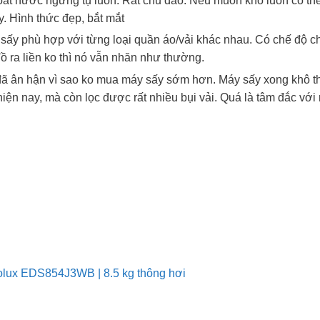
oát nước ngưng tụ luôn. Rất chu đáo. Nếu muốn khô luôn có th
y. Hình thức đẹp, bắt mắt
 sấy phù hợp với từng loại quần áo/vải khác nhau. Có chế độ 
đồ ra liền ko thì nó vẫn nhăn như thường.
đã ân hận vì sao ko mua máy sấy sớm hơn. Máy sấy xong khô 
iện nay, mà còn lọc được rất nhiều bụi vải. Quá là tâm đắc với
olux EDS854J3WB | 8.5 kg thông hơi