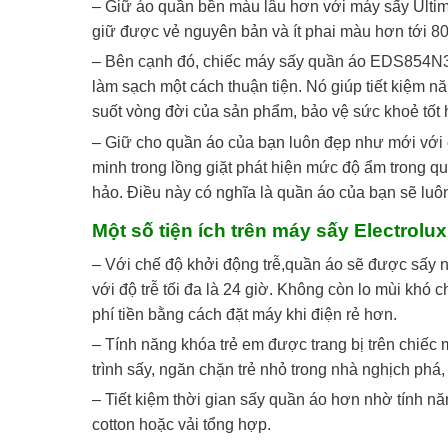
– Giữ áo quần bền màu lâu hơn với máy sấy Ulti
giữ được vẻ nguyên bản và ít phai màu hơn tới 80
– Bên cạnh đó, chiếc máy sấy quần áo EDS854N3SB
làm sạch một cách thuận tiện. Nó giúp tiết kiệm n
suốt vòng đời của sản phẩm, bảo vệ sức khoẻ tốt 
– Giữ cho quần áo của bạn luôn đẹp như mới với
minh trong lồng giặt phát hiện mức độ ẩm trong q
hảo. Điều này có nghĩa là quần áo của bạn sẽ luô
Một số tiện ích trên máy sấy Electro
– Với chế độ khởi động trễ,quần áo sẽ được sấy ng
với độ trễ tối đa là 24 giờ. Không còn lo mùi khó 
phí tiền bằng cách đặt máy khi điện rẻ hơn.
– Tính năng khóa trẻ em được trang bị trên chiếc
trình sấy, ngăn chặn trẻ nhỏ trong nhà nghịch phá,
– Tiết kiệm thời gian sấy quần áo hơn nhờ tính nă
cotton hoặc vải tổng hợp.