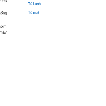
ể sấy
Tủ Lạnh
Tủ mát
chống
thơm
 máy