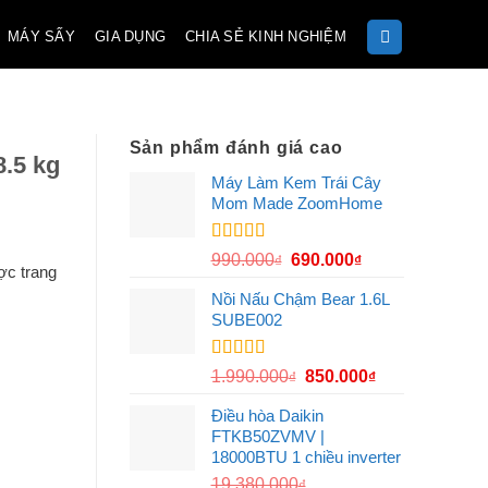
MÁY SẤY
GIA DỤNG
CHIA SẺ KINH NGHIỆM
Sản phẩm đánh giá cao
.5 kg
Máy Làm Kem Trái Cây
Mom Made ZoomHome
Được xếp
Giá
Giá
990.000
690.000
₫
₫
ợc trang
hạng
5.00
5
gốc
hiện
sao
Nồi Nấu Chậm Bear 1.6L
là:
tại
SUBE002
990.000₫.
là:
690.000₫.
Được xếp
Giá
Giá
1.990.000
850.000
₫
₫
hạng
5.00
5
gốc
hiện
sao
Điều hòa Daikin
là:
tại
FTKB50ZVMV |
1.990.000₫.
là:
18000BTU 1 chiều inverter
850.000₫.
19.380.000
₫