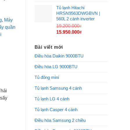
gốc
hiện
Tủ lạnh Hitachi
là:
tại
HRSN9563DWGBVN |
24.240.000₫.
là:
560L 2 cánh inverter
g
,
Máy
20.150.000₫.
19.200.000
₫
ấy quần
Giá
Giá
15.950.000
₫
i
gốc
hiện
là:
tại
Bài viết mới
19.200.000₫.
là:
Điều hòa Daikin 9000BTU
15.950.000₫.
Điều hòa LG 9000BTU
Tủ đông mini
Tủ lạnh Samsung 4 cánh
Thái
 sấy
Tủ lạnh LG 4 cánh
Tủ lạnh Casper 4 cánh
Điều hòa Samsung 2 chiều