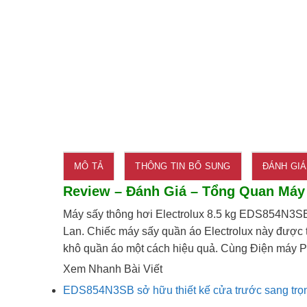
MÔ TẢ
THÔNG TIN BỔ SUNG
ĐÁNH GIÁ 
Review – Đánh Giá – Tổng Quan Máy 
Máy sấy thông hơi Electrolux 8.5 kg EDS854N3SB l
Lan. Chiếc máy sấy quần áo Electrolux này được t
khô quần áo một cách hiệu quả. Cùng Điện máy Ph
Xem Nhanh Bài Viết
EDS854N3SB sở hữu thiết kế cửa trước sang trọ