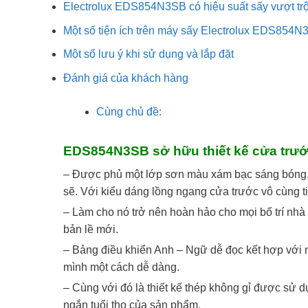
Electrolux EDS854N3SB có hiệu suất sấy vượt trộ
Một số tiện ích trên máy sấy Electrolux EDS854
Một số lưu ý khi sử dụng và lắp đặt
Đánh giá của khách hàng
Cùng chủ đề:
EDS854N3SB sở hữu thiết kế cửa trướ
– Được phủ một lớp sơn màu xám bạc sáng bóng, đó
sẽ. Với kiểu dáng lồng ngang cửa trước vô cùng t
– Làm cho nó trở nên hoàn hảo cho mọi bố trí nhà
bản lề mới.
– Bảng điều khiển Anh – Ngữ dễ đọc kết hợp với
mình một cách dễ dàng.
– Cùng với đó là thiết kế thép không gỉ được sử d
ngắn tuổi thọ của sản phẩm.