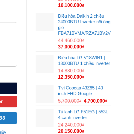
Giá
Giá
16.100.000
₫
gốc
hiện
Điều hòa Daikin 2 chiều
là:
tại
24000BTU Inverter nối ống
19.380.000₫.
là:
gió
16.100.000₫.
FBA71BVMA/RZA71BV2V
44.460.000
₫
Giá
Giá
37.000.000
₫
gốc
hiện
Điều hòa LG V18WIN1 |
là:
tại
18000BTU 1 chiều inverter
44.460.000₫.
là:
14.880.000
₫
37.000.000₫.
ố lượng
Giá
Giá
12.350.000
₫
gốc
hiện
Tivi Coocaa 43Z85 | 43
là:
tại
inch FHD Google
14.880.000₫.
là:
Giá
Giá
5.700.000
4.700.000
₫
₫
r
12.350.000₫.
gốc
hiện
Tủ lạnh LG F51EG | 553L
là:
tại
4 cánh inverter
988
5.700.000₫.
là:
24.240.000
₫
4.700.000₫.
Giá
Giá
20.150.000
₫
sấy