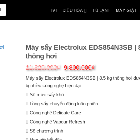
ĐIỀU HÒA
TIVI
TỦ LẠNH
MÁY GIẶT
Máy sấy Electrolux EDS854N3SB | 8
thông hơi
Giá
Giá
₫
₫
11.820.000
9.800.000
gốc
hiện
Máy sấy Electrolux EDS854N3SB | 8.5 kg thông hơi đư
là:
tại
11.820.000₫.
là:
bị nhiều công nghệ hiện đại
9.800.000₫.
Số mức sấy khô
Lồng sấy chuyển động luân phiên
Công nghệ Delicate Care
Công nghệ Vapour Refresh
Số chương trình
Hẹn giờ bắt đầu