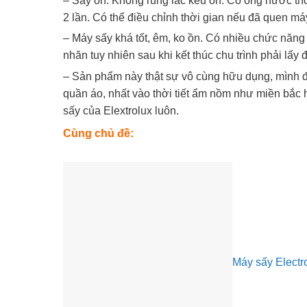
– Sấy ổn. Không rung lắc kêu ồn. Có ống nước th
2 lần. Có thể điều chỉnh thời gian nếu đã quen má
– Máy sấy khá tốt, êm, ko ồn. Có nhiều chức năng
nhăn tuy nhiên sau khi kết thúc chu trình phải lấy 
– Sản phẩm này thật sự vô cùng hữu dụng, mình 
quần áo, nhất vào thời tiết ẩm nồm như miền bắc h
sấy của Elextrolux luôn.
Cùng chủ đề:
Máy sấy Electr