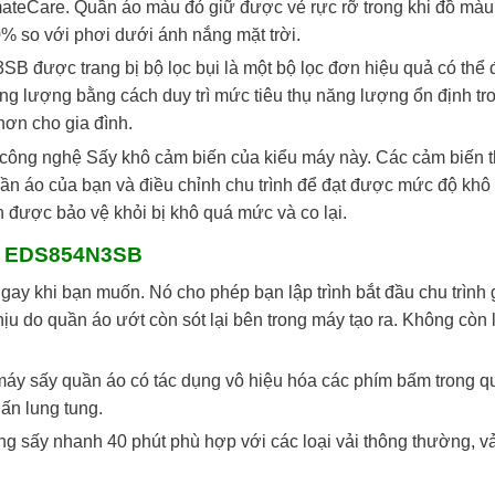
mateCare. Quần áo màu đỏ giữ được vẻ rực rỡ trong khi đồ màu
% so với phơi dưới ánh nắng mặt trời.
 được trang bị bộ lọc bụi là một bộ lọc đơn hiệu quả có thể
ăng lượng bằng cách duy trì mức tiêu thụ năng lượng ổn định tr
hơn cho gia đình.
 công nghệ Sấy khô cảm biến của kiểu máy này. Các cảm biến 
uần áo của bạn và điều chỉnh chu trình để đạt được mức độ khô
n được bảo vệ khỏi bị khô quá mức và co lại.
lux EDS854N3SB
ay khi bạn muốn. Nó cho phép bạn lập trình bắt đầu chu trình 
chịu do quần áo ướt còn sót lại bên trong máy tạo ra. Không còn 
 máy sấy quần áo có tác dụng vô hiệu hóa các phím bấm trong q
 ấn lung tung.
ng sấy nhanh 40 phút phù hợp với các loại vải thông thường, vả