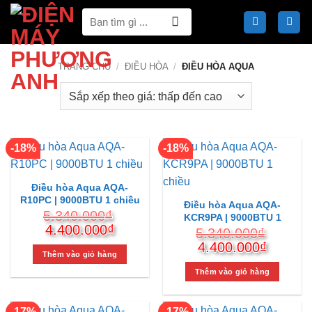
Bỏ
Tìm
qua
kiếm:
nội
dung
TRANG CHỦ
/
ĐIỀU HÒA
/
ĐIỀU HÒA AQUA
-18%
-18%
Điều hòa Aqua AQA-
R10PC | 9000BTU 1 chiều
Điều hòa Aqua AQA-
5.340.000
₫
KCR9PA | 9000BTU 1
Giá
Giá
4.400.000
₫
chiều
5.340.000
₫
gốc
hiện
Giá
Giá
4.400.000
₫
là:
tại
Thêm vào giỏ hàng
gốc
hiện
5.340.000₫.
là:
là:
tại
Thêm vào giỏ hàng
4.400.000₫.
5.340.000₫.
là:
4.400.
-17%
-17%