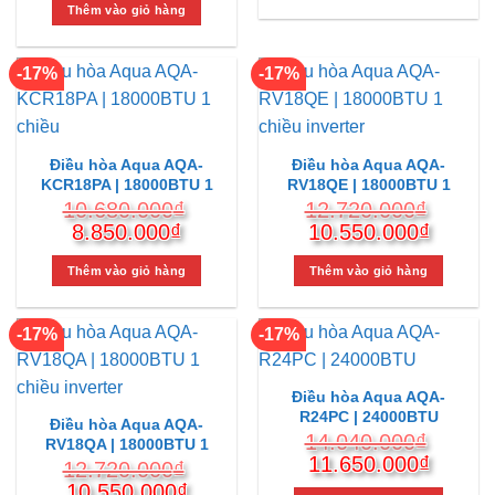
10.680.000₫.
là:
là:
tại
Thêm vào giỏ hàng
8.850.
7.860.000₫.
là:
6.500.000₫.
-17%
-17%
Điều hòa Aqua AQA-
Điều hòa Aqua AQA-
KCR18PA | 18000BTU 1
RV18QE | 18000BTU 1
chiều
chiều inverter
10.680.000
₫
12.720.000
₫
Giá
Giá
Giá
Giá
8.850.000
₫
10.550.000
₫
gốc
hiện
gốc
hiện
là:
tại
là:
tại
Thêm vào giỏ hàng
Thêm vào giỏ hàng
10.680.000₫.
là:
12.720.000₫.
là:
8.850.000₫.
10.550
-17%
-17%
Điều hòa Aqua AQA-
R24PC | 24000BTU
Điều hòa Aqua AQA-
14.040.000
₫
RV18QA | 18000BTU 1
Giá
Giá
11.650.000
₫
chiều inverter
12.720.000
₫
gốc
hiện
Giá
Giá
10.550.000
₫