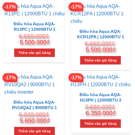
5.500.000₫.
-17%
-17%
Điều hòa Aqua AQA-
R13PC | 12000BTU 1
Điều hòa Aqua AQA-
chiều
6.660.000
₫
KCR12PA | 12000BTU 1
Giá
Giá
5.500.000
₫
chiều
6.660.000
₫
gốc
hiện
Giá
Giá
5.500.000
₫
là:
tại
Thêm vào giỏ hàng
gốc
hiện
6.660.000₫.
là:
là:
tại
Thêm vào giỏ hàng
5.500.000₫.
6.660.000₫.
là:
5.500.
-17%
-17%
Điều hòa Aqua AQA-
H13PH | 12000BTU 2
Điều hòa Aqua AQA-
chiều
7.680.000
₫
RV10QA2 | 9000BTU 1
Giá
Giá
6.350.000
₫
chiều inverter
6.840.000
₫
gốc
hiện
Giá
Giá
5.650.000
₫
là:
tại
Thêm vào giỏ hàng
gốc
hiện
7.680.000₫.
là:
là:
tại
Thêm vào giỏ hàng