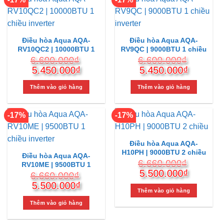
Điều hòa Aqua AQA-
Điều hòa Aqua AQA-
RV10QC2 | 10000BTU 1
RV9QC | 9000BTU 1 chiều
chiều inverter
inverter
6.600.000
₫
6.600.000
₫
Giá
Giá
Giá
Giá
5.450.000
₫
5.450.000
₫
gốc
hiện
gốc
hiện
là:
tại
là:
tại
Thêm vào giỏ hàng
Thêm vào giỏ hàng
6.600.000₫.
là:
6.600.000₫.
là:
5.450.000₫.
5.450.
-17%
-17%
Điều hòa Aqua AQA-
H10PH | 9000BTU 2 chiều
Điều hòa Aqua AQA-
6.660.000
₫
RV10ME | 9500BTU 1
Giá
Giá
5.500.000
₫
chiều inverter
6.660.000
₫
gốc
hiện
Giá
Giá
5.500.000
₫
là:
tại
Thêm vào giỏ hàng
gốc
hiện
6.660.000₫.
là:
là:
tại
Thêm vào giỏ hàng
5.500.
6.660.000₫.
là: